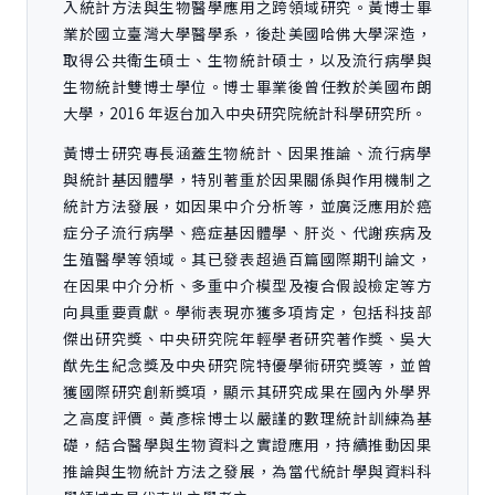
入統計方法與生物醫學應用之跨領域研究。黃博士畢
業於國立臺灣大學醫學系，後赴美國哈佛大學深造，
取得公共衛生碩士、生物統計碩士，以及流行病學與
生物統計雙博士學位。博士畢業後曾任教於美國布朗
大學，2016 年返台加入中央研究院統計科學研究所。
黃博士研究專長涵蓋生物統計、因果推論、流行病學
與統計基因體學，特別著重於因果關係與作用機制之
統計方法發展，如因果中介分析等，並廣泛應用於癌
症分子流行病學、癌症基因體學、肝炎、代謝疾病及
生殖醫學等領域。其已發表超過百篇國際期刊論文，
在因果中介分析、多重中介模型及複合假設檢定等方
向具重要貢獻。學術表現亦獲多項肯定，包括科技部
傑出研究獎、中央研究院年輕學者研究著作獎、吳大
猷先生紀念獎及中央研究院特優學術研究獎等，並曾
獲國際研究創新獎項，顯示其研究成果在國內外學界
之高度評價。黃彥棕博士以嚴謹的數理統計訓練為基
礎，結合醫學與生物資料之實證應用，持續推動因果
推論與生物統計方法之發展，為當代統計學與資料科