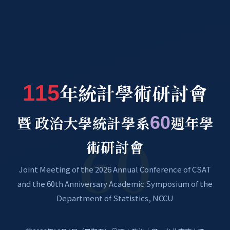
年統計學術研討會
115
暨 政治大學統計學系
60
週年學
60
術研討會
Joint Meeting of the 2026 Annual Conference of CSAT
and the 60th Anniversary Academic Symposium of the
Department of Statistics, NCCU