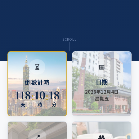
SCROLL
📅
⏳
日期
倒數計時
118
10
18
2026年12月4日
:
:
星期五
天
時
分
📍
👥